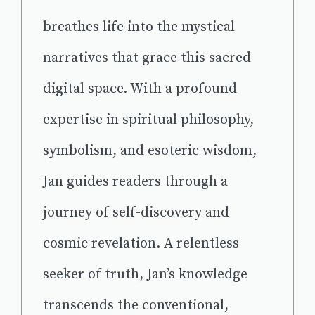
breathes life into the mystical
narratives that grace this sacred
digital space. With a profound
expertise in spiritual philosophy,
symbolism, and esoteric wisdom,
Jan guides readers through a
journey of self-discovery and
cosmic revelation. A relentless
seeker of truth, Jan’s knowledge
transcends the conventional,