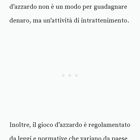
d’azzardo non è un modo per guadagnare
denaro, ma un’attività di intrattenimento.
Inoltre, il gioco d’azzardo è regolamentato
da leggi e normative che variano da paese