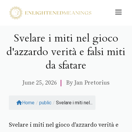
Skip
M
to
content
Svelare i miti nel gioco
d'azzardo verità e falsi miti
da sfatare
June 25, 2026
By
Jan Pretorius
Home
/
public
/
Svelare i miti nel...
Svelare i miti nel gioco d'azzardo verità e