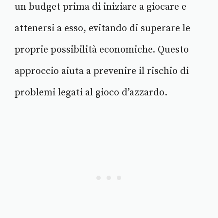
un budget prima di iniziare a giocare e
attenersi a esso, evitando di superare le
proprie possibilità economiche. Questo
approccio aiuta a prevenire il rischio di
problemi legati al gioco d’azzardo.