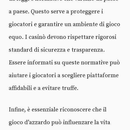
a paese. Questo serve a proteggere i
giocatori e garantire un ambiente di gioco
equo. I casinò devono rispettare rigorosi
standard di sicurezza e trasparenza.
Essere informati su queste normative può
aiutare i giocatori a scegliere piattaforme
affidabili e a evitare truffe.
Infine, è essenziale riconoscere che il
gioco d’azzardo può influenzare la vita