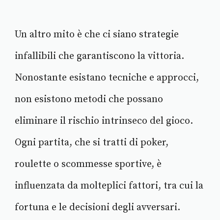
Un altro mito è che ci siano strategie
infallibili che garantiscono la vittoria.
Nonostante esistano tecniche e approcci,
non esistono metodi che possano
eliminare il rischio intrinseco del gioco.
Ogni partita, che si tratti di poker,
roulette o scommesse sportive, è
influenzata da molteplici fattori, tra cui la
fortuna e le decisioni degli avversari.