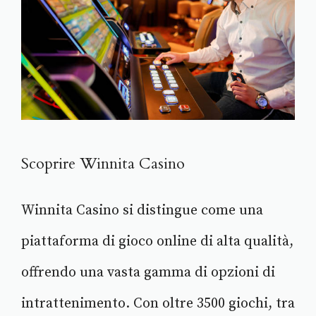
Scoprire Winnita Casino
Winnita Casino si distingue come una
piattaforma di gioco online di alta qualità,
offrendo una vasta gamma di opzioni di
intrattenimento. Con oltre 3500 giochi, tra