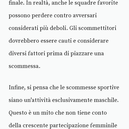
finale. In realtà, anche le squadre favorite
possono perdere contro avversari
considerati più deboli. Gli scommettitori
dovrebbero essere cauti e considerare
diversi fattori prima di piazzare una
scommessa.
Infine, si pensa che le scommesse sportive
siano un’attività esclusivamente maschile.
Questo è un mito che non tiene conto
della crescente partecipazione femminile