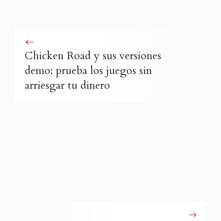
Chicken Road y sus versiones
demo: prueba los juegos sin
arriesgar tu dinero