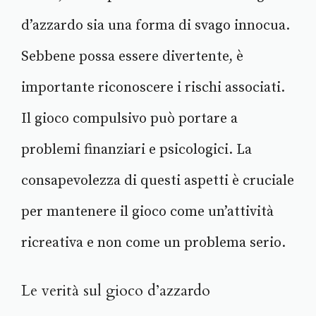
d’azzardo sia una forma di svago innocua.
Sebbene possa essere divertente, è
importante riconoscere i rischi associati.
Il gioco compulsivo può portare a
problemi finanziari e psicologici. La
consapevolezza di questi aspetti è cruciale
per mantenere il gioco come un’attività
ricreativa e non come un problema serio.
Le verità sul gioco d’azzardo