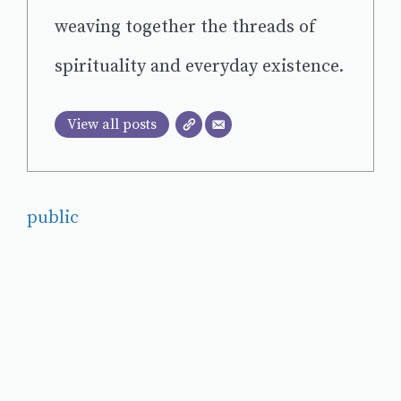
weaving together the threads of
spirituality and everyday existence.
View all posts
public