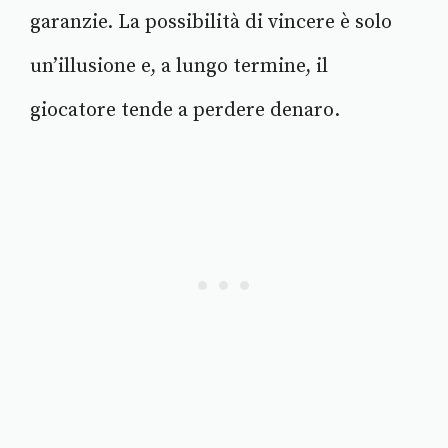
garanzie. La possibilità di vincere è solo
un’illusione e, a lungo termine, il
giocatore tende a perdere denaro.