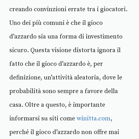
creando convinzioni errate tra i giocatori.
Uno dei più comuni è che il gioco
d’azzardo sia una forma di investimento
sicuro. Questa visione distorta ignora il
fatto che il gioco d’azzardo è, per
definizione, un’attività aleatoria, dove le
probabilità sono sempre a favore della
casa. Oltre a questo, è importante
informarsi su siti come
winitta.com
,
perché il gioco d’azzardo non offre mai