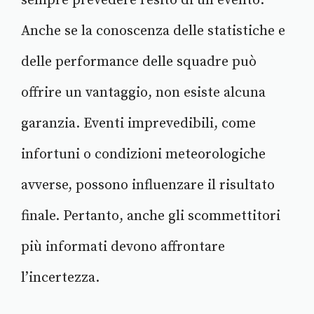
sempre prevedere l’esito di un evento.
Anche se la conoscenza delle statistiche e
delle performance delle squadre può
offrire un vantaggio, non esiste alcuna
garanzia. Eventi imprevedibili, come
infortuni o condizioni meteorologiche
avverse, possono influenzare il risultato
finale. Pertanto, anche gli scommettitori
più informati devono affrontare
l’incertezza.