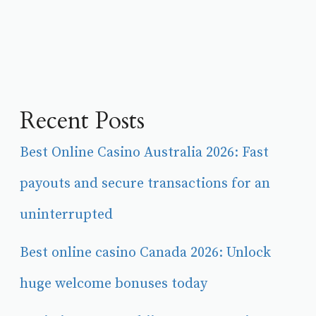
Recent Posts
Best Online Casino Australia 2026: Fast
payouts and secure transactions for an
uninterrupted
Best online casino Canada 2026: Unlock
huge welcome bonuses today