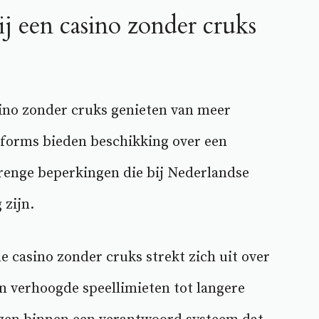
j een casino zonder cruks
sino zonder cruks genieten van meer
atforms bieden beschikking over een
renge beperkingen die bij Nederlandse
 zijn.
 casino zonder cruks strekt zich uit over
n verhoogde speellimieten tot langere