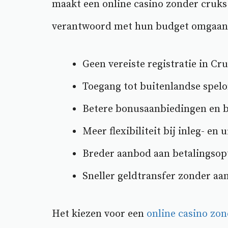
maakt een online casino zonder cruks
verantwoord met hun budget omgaan
Geen vereiste registratie in Cr
Toegang tot buitenlandse spel
Betere bonusaanbiedingen en b
Meer flexibiliteit bij inleg- en 
Breder aanbod aan betalingsop
Sneller geldtransfer zonder aa
Het kiezen voor een
online casino zo