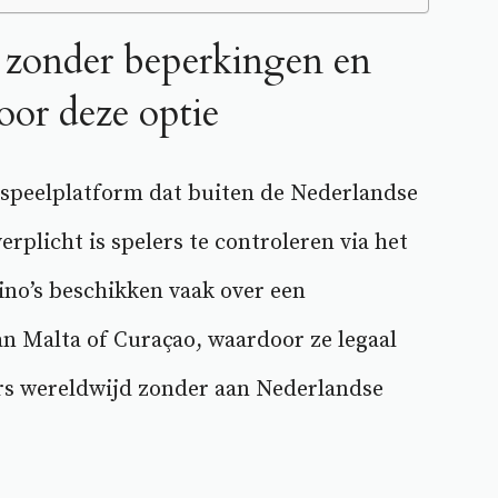
o zonder beperkingen en
oor deze optie
n speelplatform dat buiten de Nederlandse
rplicht is spelers te controleren via het
sino’s beschikken vaak over een
an Malta of Curaçao, waardoor ze legaal
rs wereldwijd zonder aan Nederlandse