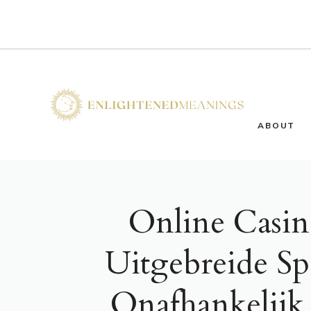
Skip
to
content
ABOUT
Online Casi
Uitgebreide S
Onafhankelijk