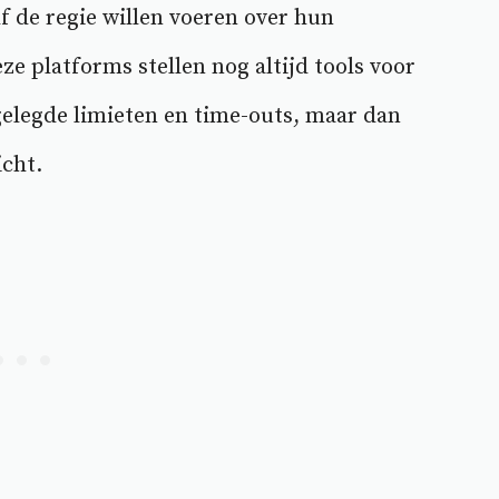
lf de regie willen voeren over hun
ze platforms stellen nog altijd tools voor
gelegde limieten en time-outs, maar dan
icht.