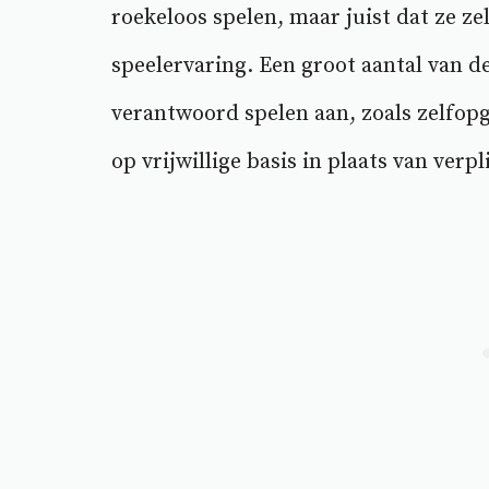
roekeloos spelen, maar juist dat ze ze
speelervaring. Een groot aantal van de
verantwoord spelen aan, zoals zelfop
op vrijwillige basis in plaats van verpl