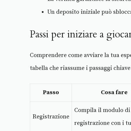
Un deposito iniziale può sblocc
Passi per iniziare a gioca
Comprendere come avviare la tua esper
tabella che riassume i passaggi chiave 
Passo
Cosa fare
Compila il modulo di
Registrazione
registrazione con i tu