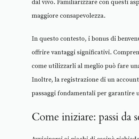
dal vivo. Familiarizzare con questi asp
maggiore consapevolezza.
In questo contesto, i bonus di benve
offrire vantaggi significativi. Compr
come utilizzarli al meglio può fare un
Inoltre, la registrazione di un account
passaggi fondamentali per garantire un
Come iniziare: passi da 