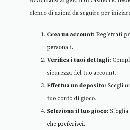
Avvicinarsi ai giochi di casinò richie
elenco di azioni da seguire per iniziar
Crea un account:
Registrati pr
personali.
Verifica i tuoi dettagli:
Complet
sicurezza del tuo account.
Effettua un deposito:
Scegli u
tuo conto di gioco.
Seleziona il tuo gioco:
Sfoglia 
che preferisci.