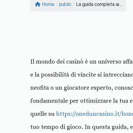
Home
/
public
/
La guida completa ai...
Il mondo dei casinò è un universo aff
e la possibilità di vincite si intreccia
neofita o un giocatore esperto, conosce
fondamentale per ottimizzare la tua e
quelle su
https://oneduncasino.it/bon
tuo tempo di gioco. In questa guida, e