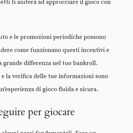
etti ti aiuterà ad approcciare il gioco con
nuto e le promozioni periodiche possono
endere come funzionano questi incentivi e
a grande differenza nel tuo bankroll.
 e la verifica delle tue informazioni sono
’esperienza di gioco fluida e sicura.
seguire per giocare