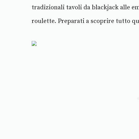
tradizionali tavoli da blackjack alle e
roulette. Preparati a scoprire tutto qu