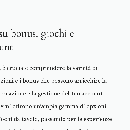
su bonus, giochi e
ount
 è cruciale comprendere la varietà di
zioni e i bonus che possono arricchire la
a creazione e la gestione del tuo account
oderni offrono un’ampia gamma di opzioni
giochi da tavolo, passando per le esperienze