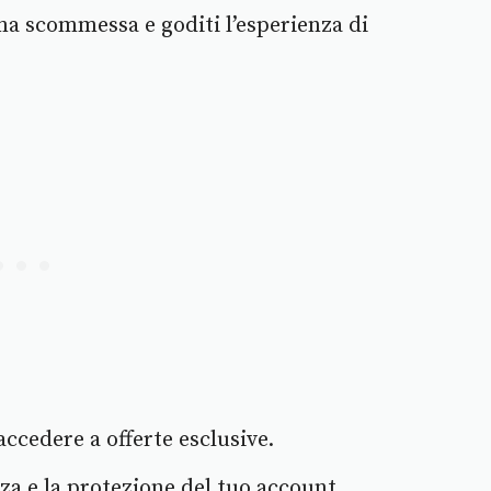
ma scommessa e goditi l’esperienza di
accedere a offerte esclusive.
zza e la protezione del tuo account.