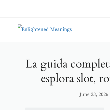
Skip
to
content
La guida completa
esplora slot, r
June 23, 2026