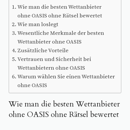
Wie man die besten Wettanbieter
ohne OASIS ohne Rätsel bewertet
Wie man loslegt
Wesentliche Merkmale der besten
Wettanbieter ohne OASIS
Zusätzliche Vorteile
Vertrauen und Sicherheit bei
Wettanbietern ohne OASIS
Warum wählen Sie einen Wettanbieter
ohne OASIS
Wie man die besten Wettanbieter
ohne OASIS ohne Rätsel bewertet