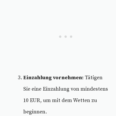
Einzahlung vornehmen:
Tätigen
Sie eine Einzahlung von mindestens
10 EUR, um mit dem Wetten zu
beginnen.