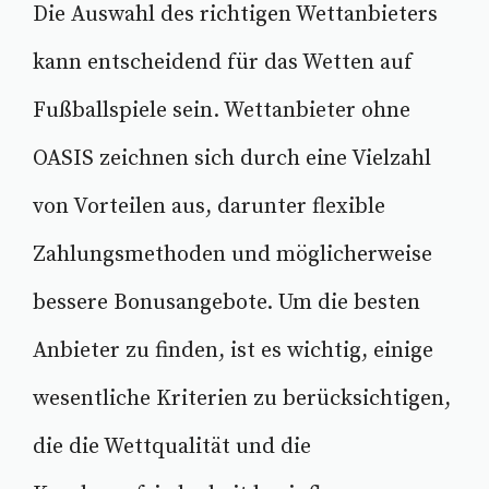
Die Auswahl des richtigen Wettanbieters
kann entscheidend für das Wetten auf
Fußballspiele sein. Wettanbieter ohne
OASIS zeichnen sich durch eine Vielzahl
von Vorteilen aus, darunter flexible
Zahlungsmethoden und möglicherweise
bessere Bonusangebote. Um die besten
Anbieter zu finden, ist es wichtig, einige
wesentliche Kriterien zu berücksichtigen,
die die Wettqualität und die