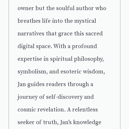
owner but the soulful author who
breathes life into the mystical
narratives that grace this sacred
digital space. With a profound
expertise in spiritual philosophy,
symbolism, and esoteric wisdom,
Jan guides readers through a
journey of self-discovery and
cosmic revelation. A relentless
seeker of truth, Jan’s knowledge