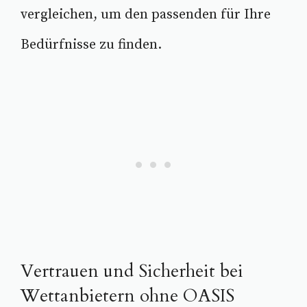
vergleichen, um den passenden für Ihre
Bedürfnisse zu finden.
Vertrauen und Sicherheit bei
Wettanbietern ohne OASIS