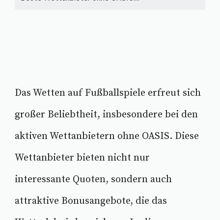
Das Wetten auf Fußballspiele erfreut sich
großer Beliebtheit, insbesondere bei den
aktiven Wettanbietern ohne OASIS. Diese
Wettanbieter bieten nicht nur
interessante Quoten, sondern auch
attraktive Bonusangebote, die das