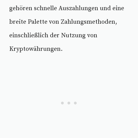
gehören schnelle Auszahlungen und eine
breite Palette von Zahlungsmethoden,
einschließlich der Nutzung von
Kryptowährungen.