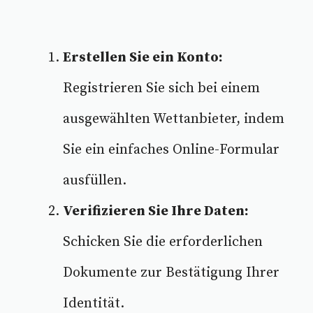
Erstellen Sie ein Konto:
Registrieren Sie sich bei einem
ausgewählten Wettanbieter, indem
Sie ein einfaches Online-Formular
ausfüllen.
Verifizieren Sie Ihre Daten:
Schicken Sie die erforderlichen
Dokumente zur Bestätigung Ihrer
Identität.