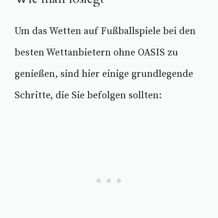
Um das Wetten auf Fußballspiele bei den
besten Wettanbietern ohne OASIS zu
genießen, sind hier einige grundlegende
Schritte, die Sie befolgen sollten: