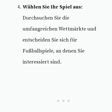
Wählen Sie Ihr Spiel aus:
Durchsuchen Sie die
umfangreichen Wettmärkte und
entscheiden Sie sich für
Fußballspiele, an denen Sie
interessiert sind.