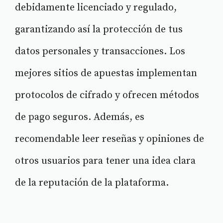
debidamente licenciado y regulado,
garantizando así la protección de tus
datos personales y transacciones. Los
mejores sitios de apuestas implementan
protocolos de cifrado y ofrecen métodos
de pago seguros. Además, es
recomendable leer reseñas y opiniones de
otros usuarios para tener una idea clara
de la reputación de la plataforma.