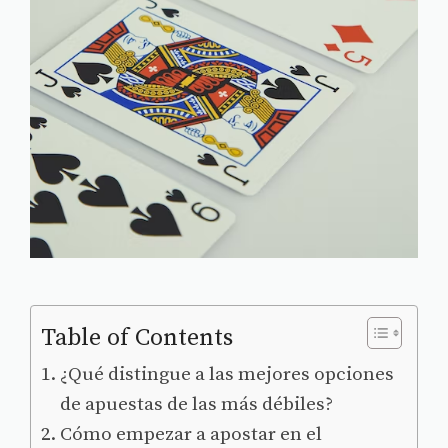
Table of Contents
¿Qué distingue a las mejores opciones
de apuestas de las más débiles?
Cómo empezar a apostar en el