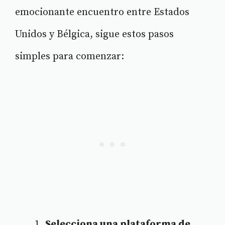
emocionante encuentro entre Estados
Unidos y Bélgica, sigue estos pasos
simples para comenzar:
Selecciona una plataforma de