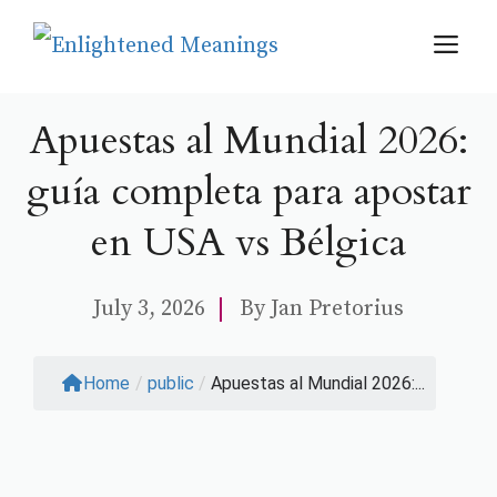
Skip
M
to
content
Apuestas al Mundial 2026:
guía completa para apostar
en USA vs Bélgica
July 3, 2026
By
Jan Pretorius
Home
/
public
/
Apuestas al Mundial 2026:...