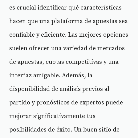
es crucial identificar qué características
hacen que una plataforma de apuestas sea
confiable y eficiente. Las mejores opciones
suelen ofrecer una variedad de mercados
de apuestas, cuotas competitivas y una
interfaz amigable. Además, la
disponibilidad de análisis previos al
partido y pronósticos de expertos puede
mejorar significativamente tus
posibilidades de éxito. Un buen sitio de