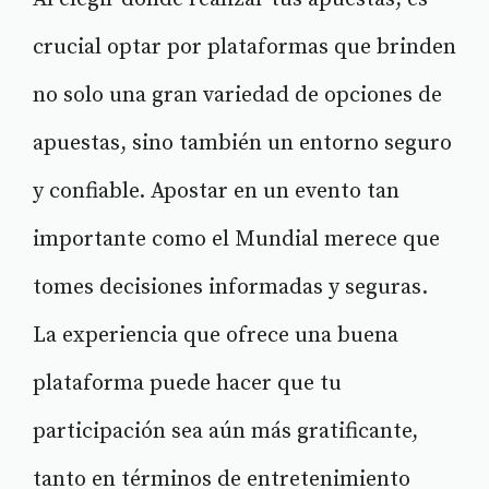
crucial optar por plataformas que brinden
no solo una gran variedad de opciones de
apuestas, sino también un entorno seguro
y confiable. Apostar en un evento tan
importante como el Mundial merece que
tomes decisiones informadas y seguras.
La experiencia que ofrece una buena
plataforma puede hacer que tu
participación sea aún más gratificante,
tanto en términos de entretenimiento