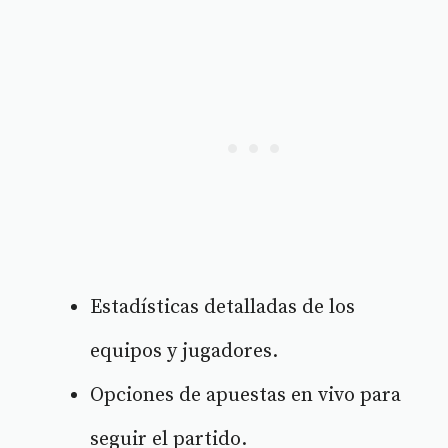
Estadísticas detalladas de los
equipos y jugadores.
Opciones de apuestas en vivo para
seguir el partido.