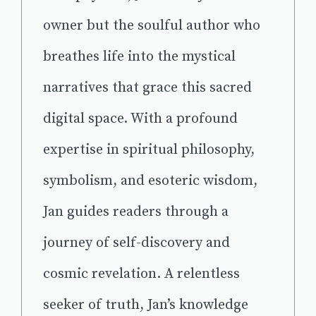
owner but the soulful author who
breathes life into the mystical
narratives that grace this sacred
digital space. With a profound
expertise in spiritual philosophy,
symbolism, and esoteric wisdom,
Jan guides readers through a
journey of self-discovery and
cosmic revelation. A relentless
seeker of truth, Jan’s knowledge