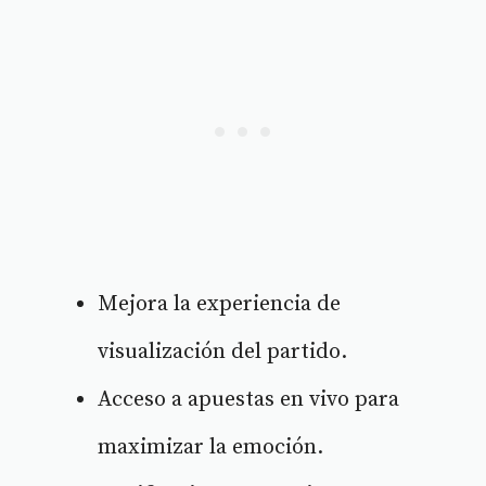
Mejora la experiencia de
visualización del partido.
Acceso a apuestas en vivo para
maximizar la emoción.