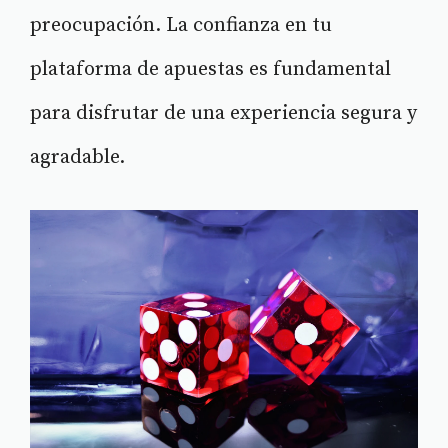
preocupación. La confianza en tu
plataforma de apuestas es fundamental
para disfrutar de una experiencia segura y
agradable.