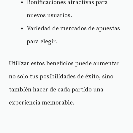
Bonificaciones atractivas para
nuevos usuarios.
Variedad de mercados de apuestas
para elegir.
Utilizar estos beneficios puede aumentar
no solo tus posibilidades de éxito, sino
también hacer de cada partido una
experiencia memorable.