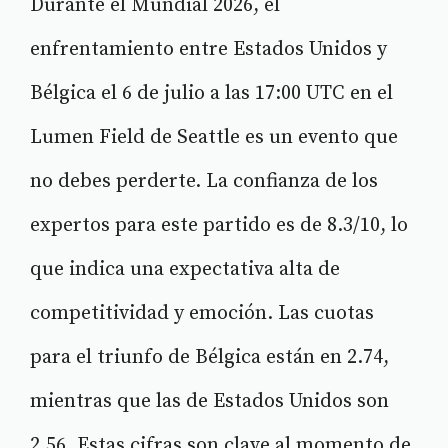
Durante el Mundial 2026, el
enfrentamiento entre Estados Unidos y
Bélgica el 6 de julio a las 17:00 UTC en el
Lumen Field de Seattle es un evento que
no debes perderte. La confianza de los
expertos para este partido es de 8.3/10, lo
que indica una expectativa alta de
competitividad y emoción. Las cuotas
para el triunfo de Bélgica están en 2.74,
mientras que las de Estados Unidos son
2.56. Estas cifras son clave al momento de