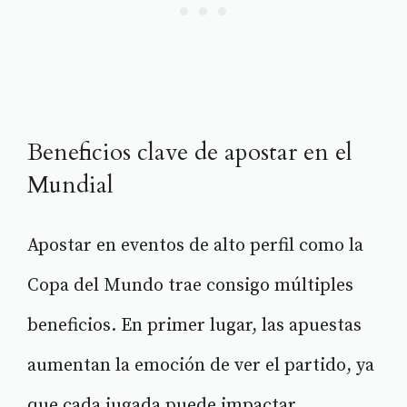
Beneficios clave de apostar en el
Mundial
Apostar en eventos de alto perfil como la
Copa del Mundo trae consigo múltiples
beneficios. En primer lugar, las apuestas
aumentan la emoción de ver el partido, ya
que cada jugada puede impactar