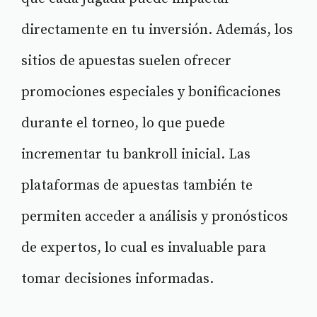
directamente en tu inversión. Además, los
sitios de apuestas suelen ofrecer
promociones especiales y bonificaciones
durante el torneo, lo que puede
incrementar tu bankroll inicial. Las
plataformas de apuestas también te
permiten acceder a análisis y pronósticos
de expertos, lo cual es invaluable para
tomar decisiones informadas.