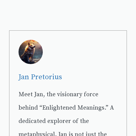
Jan Pretorius
Meet Jan, the visionary force
behind “Enlightened Meanings.” A
dedicated explorer of the
metaphysical, Jan is not just the