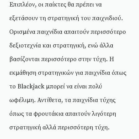
Επιπλέον, οι παίκτες θα πρέπει να
εξετάσουν τη στρατηγική του παιχνιδιού.
Ορισμένα παιχνίδια απαιτούν περισσότερο
δεξιοτεχνία και στρατηγική, ενώ άλλα
βασίζονται περισσότερο στην τύχη. Η
εκμάθηση στρατηγικών για παιχνίδια όπως
το Blackjack μπορεί να είναι πολύ
ωφέλιμη. Αντίθετα, τα παιχνίδια τύχης
όπως τα φρουτάκια απαιτούν λιγότερη
στρατηγική αλλά περισσότερη τύχη.