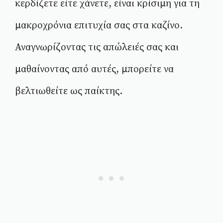
κερδίζετε είτε χάνετε, είναι κρίσιμη για τη
μακροχρόνια επιτυχία σας στα καζίνο.
Αναγνωρίζοντας τις απώλειές σας και
μαθαίνοντας από αυτές, μπορείτε να
βελτιωθείτε ως παίκτης.