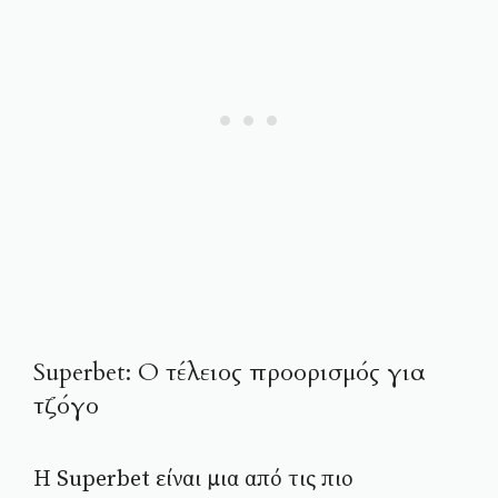
Superbet: Ο τέλειος προορισμός για
τζόγο
Η Superbet είναι μια από τις πιο