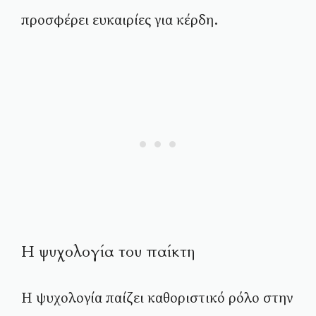
προσφέρει ευκαιρίες για κέρδη.
Η ψυχολογία του παίκτη
Η ψυχολογία παίζει καθοριστικό ρόλο στην