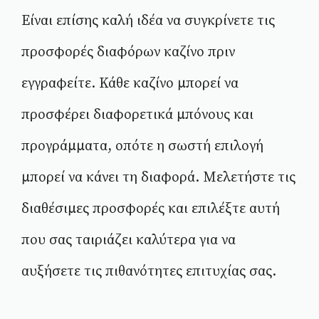
Είναι επίσης καλή ιδέα να συγκρίνετε τις
προσφορές διαφόρων καζίνο πριν
εγγραφείτε. Κάθε καζίνο μπορεί να
προσφέρει διαφορετικά μπόνους και
προγράμματα, οπότε η σωστή επιλογή
μπορεί να κάνει τη διαφορά. Μελετήστε τις
διαθέσιμες προσφορές και επιλέξτε αυτή
που σας ταιριάζει καλύτερα για να
αυξήσετε τις πιθανότητες επιτυχίας σας.