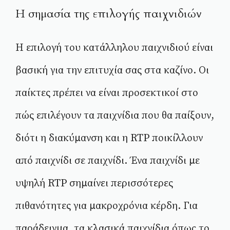
Η σημασία της επιλογής παιχνιδιών
Η επιλογή του κατάλληλου παιχνιδιού είναι
βασική για την επιτυχία σας στα καζίνο. Οι
παίκτες πρέπει να είναι προσεκτικοί στο
πώς επιλέγουν τα παιχνίδια που θα παίξουν,
διότι η διακύμανση και η RTP ποικίλλουν
από παιχνίδι σε παιχνίδι. Ένα παιχνίδι με
υψηλή RTP σημαίνει περισσότερες
πιθανότητες για μακροχρόνια κέρδη. Για
παράδειγμα, τα κλασικά παιχνίδια όπως το