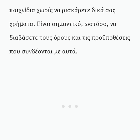
παιχνίδια χωρίς να ρισκάρετε δικά σας
χρήματα. Είναι σημαντικό, ωστόσο, να
διαβάσετε τους όρους και τις προϋποθέσεις
που συνδέονται με αυτά.