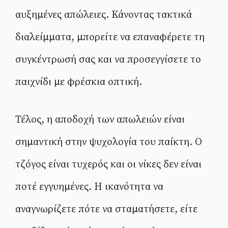
αυξημένες απώλειες. Κάνοντας τακτικά
διαλείμματα, μπορείτε να επαναφέρετε τη
συγκέντρωσή σας και να προσεγγίσετε το
παιχνίδι με φρέσκια οπτική.
Τέλος, η αποδοχή των απωλειών είναι
σημαντική στην ψυχολογία του παίκτη. Ο
τζόγος είναι τυχερός και οι νίκες δεν είναι
ποτέ εγγυημένες. Η ικανότητα να
αναγνωρίζετε πότε να σταματήσετε, είτε