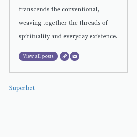
transcends the conventional,
weaving together the threads of
spirituality and everyday existence.
View all posts
Superbet