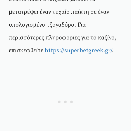
μετατρέψει έναν τυχαίο παίκτη σε έναν
υπολογισμένο τζογαδόρο. Για
περισσότερες πληροφορίες για το καζίνο,
επισκεφθείτε
https://superbetgreek.gr/
.