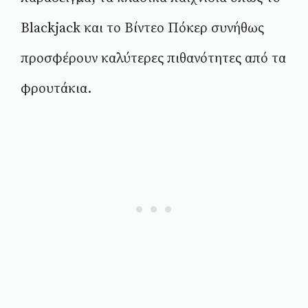
Blackjack και το Βίντεο Πόκερ συνήθως
προσφέρουν καλύτερες πιθανότητες από τα
φρουτάκια.