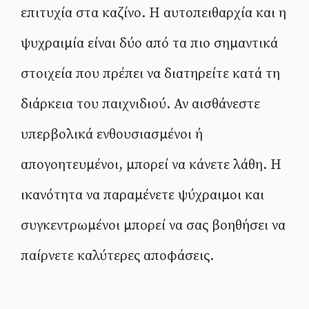
επιτυχία στα καζίνο. Η αυτοπειθαρχία και η
ψυχραιμία είναι δύο από τα πιο σημαντικά
στοιχεία που πρέπει να διατηρείτε κατά τη
διάρκεια του παιχνιδιού. Αν αισθάνεστε
υπερβολικά ενθουσιασμένοι ή
απογοητευμένοι, μπορεί να κάνετε λάθη. Η
ικανότητα να παραμένετε ψύχραιμοι και
συγκεντρωμένοι μπορεί να σας βοηθήσει να
παίρνετε καλύτερες αποφάσεις.